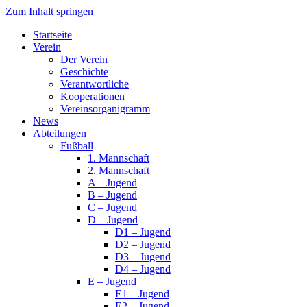
Zum Inhalt springen
Startseite
Verein
Der Verein
Geschichte
Verantwortliche
Kooperationen
Vereinsorganigramm
News
Abteilungen
Fußball
1. Mannschaft
2. Mannschaft
A – Jugend
B – Jugend
C – Jugend
D – Jugend
D1 – Jugend
D2 – Jugend
D3 – Jugend
D4 – Jugend
E – Jugend
E1 – Jugend
E2 – Jugend