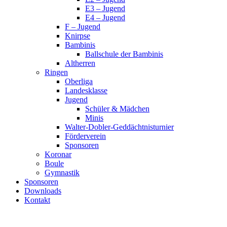
E3 – Jugend
E4 – Jugend
F – Jugend
Knirpse
Bambinis
Ballschule der Bambinis
Altherren
Ringen
Oberliga
Landesklasse
Jugend
Schüler & Mädchen
Minis
Walter-Dobler-Geddächtnisturnier
Förderverein
Sponsoren
Koronar
Boule
Gymnastik
Sponsoren
Downloads
Kontakt